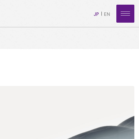
JP
EN