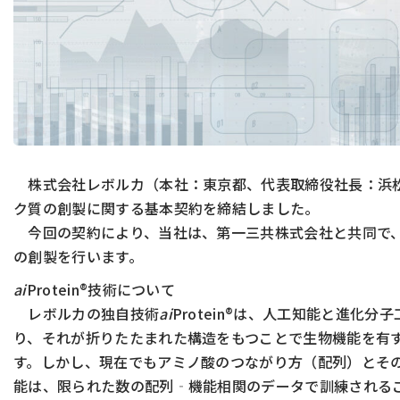
株式会社レボルカ（本社：東京都、代表取締役社長：浜松
ク質の創製に関する基本契約を締結しました。
今回の契約により、当社は、第一三共株式会社と共同で、
の創製を行います。
ai
Protein®技術について
レボルカの独自技術
ai
Protein®は、人工知能と進
り、それが折りたたまれた構造をもつことで生物機能を有
す。しかし、現在でもアミノ酸のつながり方（配列）とそ
能は、限られた数の配列‐機能相関のデータで訓練される