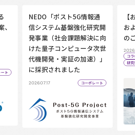
る
NEDO「ポスト5G情報通
【
案、
信システム基盤強化研究開
お
発事業（社会課題解決に向
の
けた量子コンピュータ次世
2026.
コラ
代機開発・実証の加速）」
研究
に採択されました
レート
2026.07.17
コーポレート