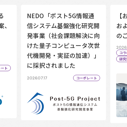
る
NEDO「ポスト5G情報通
【
案、
信システム基盤強化研究開
お
発事業（社会課題解決に向
の
けた量子コンピュータ次世
2026.
コラ
代機開発・実証の加速）」
研究
に採択されました
レート
2026.07.17
コーポレート