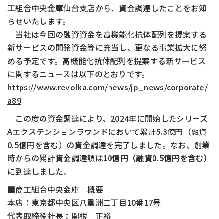
工組合中央金庫仙台支店から、資金調達したことをお知
らせいたします。
当社は今回の融資資金を高機能化抗体配列を提案する
新サービスの開発資金等に充当し、更なる事業拡大に努
める予定です。高機能化抗体配列を提案する新サービス
に関するニュースは以下のとおりです。
https://www.revolka.com/news/jp_news/corporate/
a89
この度の資金調達により、2024年に開始したシリーズ
Aエクステンションラウンドにおいて累計5.3億円（融資
0.5億円を含む）の資金調達を完了しました。なお、創業
時からの累計資金調達額は
10
億円（融資0.5
億円を含む）
に到達しました。
■商工組合中央金庫 概要
本店：東京都中央区八重洲二丁目10番17号
代表取締役社長：関根 正裕